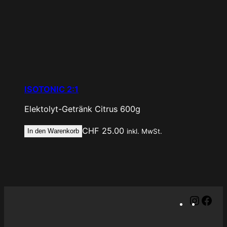
ISOTONIC 2:1
Elektolyt-Getränk
Citrus
600g
CHF
25.00
In den Warenkorb
inkl. MwSt.
I
F
n
a