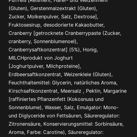
Puffreis [Reismehl, Hafer- und Weizenmehl
i
(Gluten), Gerstenmalzextrakt (Gluten),
n
Zucker, Molkenpulver, Salz, Dextrose],
z
Fruktosesirup, desodorierte Kakaobutter,
e
Cranberry [getrocknete Cranberrypaste (Zucker,
l
cranberry, Sonnenblumenoel),
M
Cranberrysaftkonzentrat] (5%), Honig,
e
MILCHprodukt von Joghurt
n
[Joghurtpulver, Milchproteine],
g
Erdbeersaftkonzentrat, Weizenkleie (Gluten),
e
Feuchthaltemittel: Glycerin, natürliches Aroma,
Kirschsaftkonzentrat, Meersalz , Pektin, Margarine
[raffiniertes Pflanzenfett (Kokosnuss und
Sonnenblume), Wasser, Salz, Emulgator: Mono-
und Diglyceride von Fettsäuren, Säureregulator:
Zitronensäure, Konservierungsmittel: Sorbinsäure,
Aroma, Farbe: Carotine), Säureregulator: