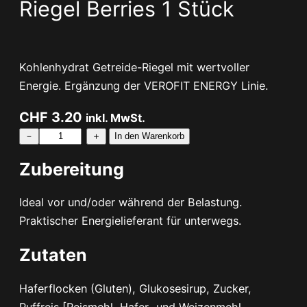
Riegel
Berries
1 Stück
Kohlenhydrat Getreide-Riegel mit wertvoller
Energie. Ergänzung der VEROFIT ENERGY Linie.
CHF
3.20
inkl. MwSt.
E
－
＋
In den Warenkorb
N
Zubereitung
E
R
Ideal vor und/oder während der Belastung.
G
Praktischer Energielieferant für unterwegs.
Y
B
Zutaten
a
r
Haferflocken (Gluten), Glukosesirup, Zucker,
E