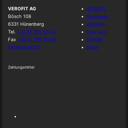
s
c
t
e
VEROFIT AG
VEROFIT
a
b
Bösch 108
Sortiment
g
o
6331 Hünenberg
Athleten
r
o
Tel.
+41 41 785 80 40
Über uns
a
k
Fax
+41 41 785 80 45
Kontakt
m
info@verofit.ch
Shop
Zahlungsmittel