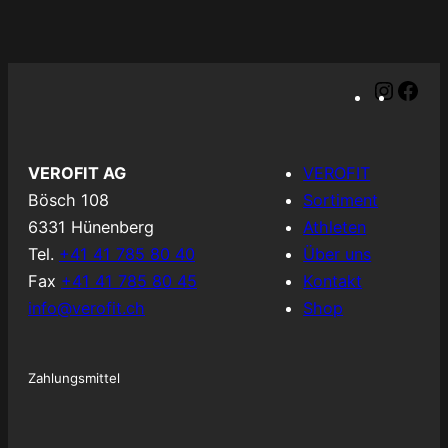
I
F
n
a
s
c
t
e
VEROFIT AG
VEROFIT
a
b
Bösch 108
Sortiment
g
o
6331 Hünenberg
Athleten
r
o
Tel.
+41 41 785 80 40
Über uns
a
k
Fax
+41 41 785 80 45
Kontakt
m
info@verofit.ch
Shop
Zahlungsmittel