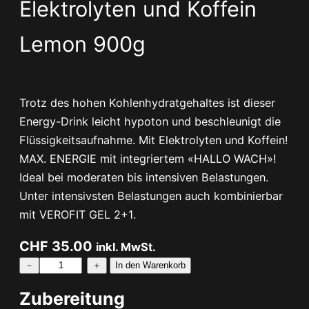
Elektrolyten und Koffein
Lemon
900g
Trotz des hohen Kohlenhydratgehaltes ist dieser
Energy-Drink leicht hypoton und beschleunigt die
Flüssigkeitsaufnahme. Mit Elektrolyten und Koffein!
MAX. ENERGIE mit integriertem «HALLO WACH»!
Ideal bei moderaten bis intensiven Belastungen.
Unter intensivsten Belastungen auch kombinierbar
mit VEROFIT GEL 2+1.
CHF
35.00
inkl. MwSt.
E
－
＋
In den Warenkorb
N
Zubereitung
E