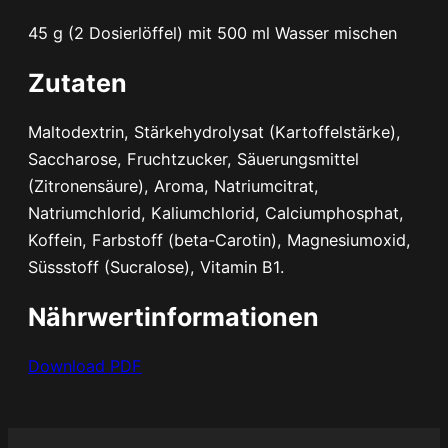
R
45 g (2 Dosierlöffel) mit 500 ml Wasser mischen
G
Y
Zutaten
G
O
Maltodextrin, Stärkehydrolysat (Kartoffelstärke),
L
Saccharose, Fruchtzucker, Säuerungsmittel
D
(Zitronensäure), Aroma, Natriumcitrat,
2
Natriumchlorid, Kaliumchlorid, Calciumphosphat,
i
Koffein, Farbstoff (beta-Carotin), Magnesiumoxid,
n
Süssstoff (Sucralose), Vitamin B1.
1
Nährwertinformationen
M
e
Download PDF
n
g
e