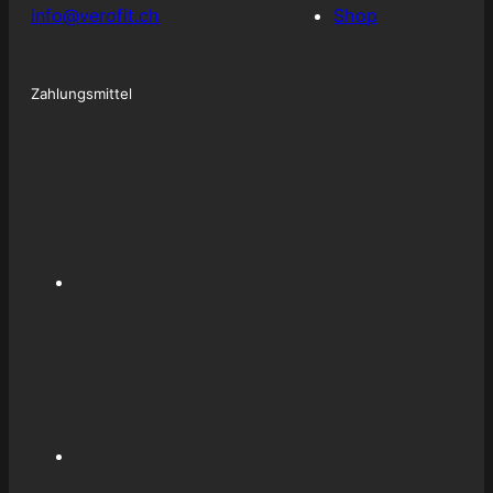
m
info@verofit.ch
Shop
Zahlungsmittel