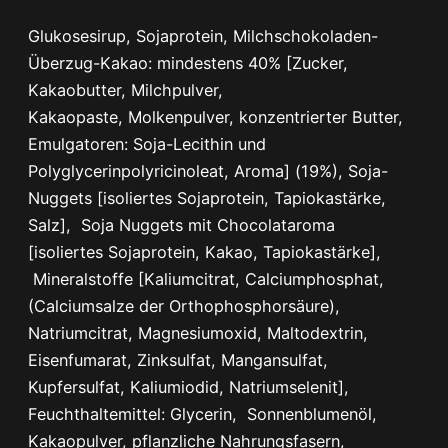
G
Glukosesirup, Sojaprotein, Milchschokoladen-
E
Überzug-Kakao: mindestens 40% [Zucker,
L
Kakaobutter, Milchpulver,
H
Kakaopaste, Molkenpulver, konzentrierter Butter,
i
Emulgatoren: Soja-Lecithin und
g
Polyglycerinpolyricinoleat, Aroma] (19%), Soja-
h
Nuggets [isoliertes Sojaprotein, Tapiokastärke,
P
Salz], Soja Nuggets mit Chocolataroma
r
[isoliertes Sojaprotein, Kakao, Tapiokastärke],
o
Mineralstoffe [Kaliumcitrat, Calciumphosphat,
t
(Calciumsalze der Orthophosphorsäure),
e
Natriumcitrat, Magnesiumoxid, Maltodextrin,
i
Eisenfumarat, Zinksulfat, Mangansulfat,
n
Kupfersulfat, Kaliumiodid, Natriumselenit],
M
Feuchthaltemittel: Glycerin, Sonnenblumenöl,
e
Kakaopulver, pflanzliche Nahrungsfasern,