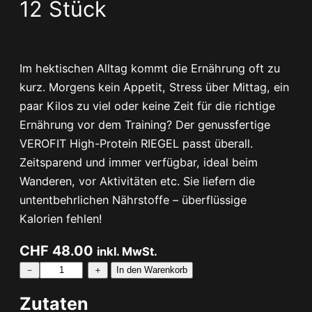
12 Stück
Im hektischen Alltag kommt die Ernährung oft zu
kurz. Morgens kein Appetit, Stress über Mittag, ein
paar Kilos zu viel oder keine Zeit für die richtige
Ernährung vor dem Training? Der genussfertige
VEROFIT High-Protein RIEGEL passt überall.
Zeitsparend und immer verfügbar, ideal beim
Wanderen, vor Aktivitäten etc. Sie liefern die
untentbehrlichen Nährstoffe – überflüssige
Kalorien fehlen!
CHF
48.00
inkl. MwSt.
R
－
＋
In den Warenkorb
I
Zutaten
E