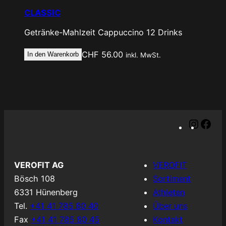
CLASSIC
Getränke-Mahlzeit
Cappuccino
12 Drinks
CHF
56.00
In den Warenkorb
inkl. MwSt.
I
F
n
a
s
c
t
e
VEROFIT AG
VEROFIT
a
b
Bösch 108
Sortiment
g
o
6331 Hünenberg
Athleten
r
o
Tel.
+41 41 785 80 40
Über uns
a
k
Fax
+41 41 785 80 45
Kontakt